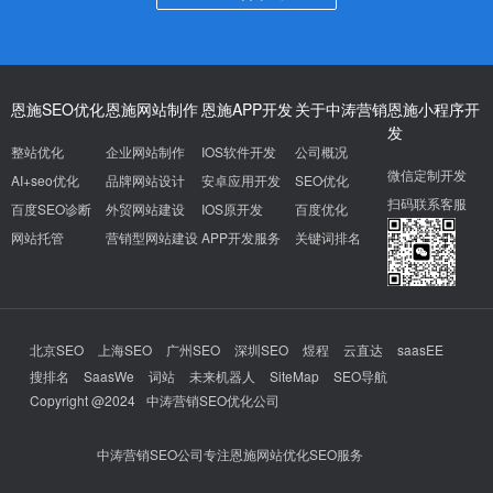
恩施SEO优化
恩施网站制作
恩施APP开发
关于中涛营销
恩施小程序开
发
整站优化
企业网站制作
IOS软件开发
公司概况
微信定制开发
AI+seo优化
品牌网站设计
安卓应用开发
SEO优化
扫码联系客服
百度SEO诊断
外贸网站建设
IOS原开发
百度优化
网站托管
营销型网站建设
APP开发服务
关键词排名
北京SEO
上海SEO
广州SEO
深圳SEO
煜程
云直达
saasEE
搜排名
SaasWe
词站
未来机器人
SiteMap
SEO导航
Copyright @2024
中涛营销SEO优化公司
中涛营销SEO公司专注恩施网站优化SEO服务