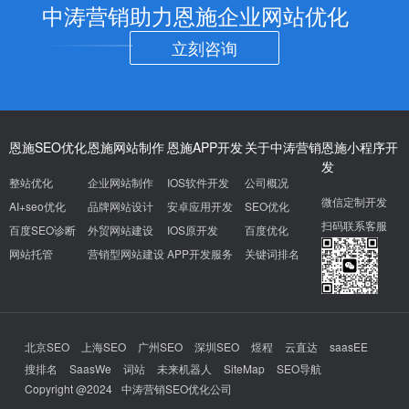
中涛营销助力恩施企业网站优化
立刻咨询
恩施SEO优化
恩施网站制作
恩施APP开发
关于中涛营销
恩施小程序开
发
整站优化
企业网站制作
IOS软件开发
公司概况
微信定制开发
AI+seo优化
品牌网站设计
安卓应用开发
SEO优化
扫码联系客服
百度SEO诊断
外贸网站建设
IOS原开发
百度优化
网站托管
营销型网站建设
APP开发服务
关键词排名
北京SEO
上海SEO
广州SEO
深圳SEO
煜程
云直达
saasEE
搜排名
SaasWe
词站
未来机器人
SiteMap
SEO导航
Copyright @2024
中涛营销SEO优化公司