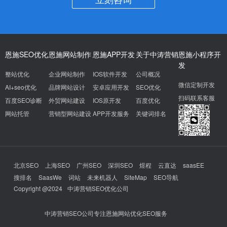
恩施SEO优化
恩施网站制作
恩施APP开发
关于中涛营销
恩施小程序开
发
整站优化
企业网站制作
IOS软件开发
公司概况
微信定制开发
AI+seo优化
品牌网站设计
安卓应用开发
SEO优化
扫码联系客服
百度SEO诊断
外贸网站建设
IOS原开发
百度优化
网站托管
营销型网站建设
APP开发服务
关键词排名
北京SEO
上海SEO
广州SEO
深圳SEO
煜程
云直达
saasEE
搜排名
SaasWe
词站
未来机器人
SiteMap
SEO导航
Copyright @2024
中涛营销SEO优化公司
中涛营销SEO公司专注恩施网站优化SEO服务