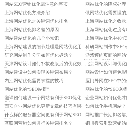
慢的问题？
网站SEO营销优化需注意的事项
网站优化的降权处理
上海网站优化方法介绍
做网站优化需要懂的
上海网站优化之关键词优化排名
上海网站优化之收录
上海网站优化排名差的原因
上海网站优化过度有
网站建站优化的几个小知识
上海网站优化中404
上海网站建设的细节处理是网站优化用
科研网站制作中SE
户体验的根本
的区别？
研究网站制作公司如何优化标题？
游戏预约页面的网站
理的优化和推广
天津网站设计如何补救改版后的优化效
北京网站设计与优化
果？
网站建设中如何实现关键词布局？
网站设计如何避免影
内江网站优化需要掌握的技巧
厦门外网在SEO中
网站优化的“SEO站群”
网站优化的“SEO灰帽
翻译如何建设一个网站有利于SEO优化
企业网站如何优化才
排名？
西安企业网站优化更新文章的技巧有哪
如何优化手机网站？
些？
什么样的服务器空间更有利于网站SEO
网站推广长期排名靠
优化？
互联网营销如何进行关键词排名？
铜川搜索引擎营销站