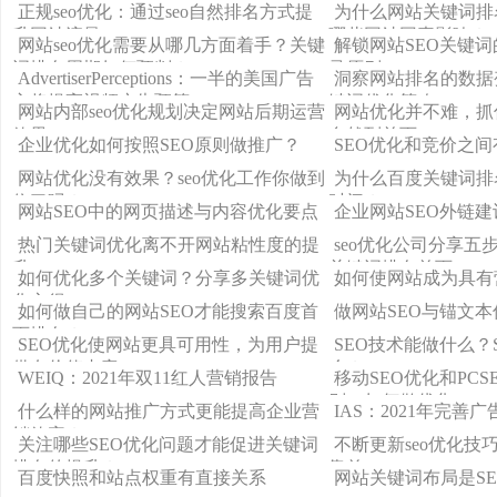
果更明显？
基础工作？
正规seo优化：通过seo自然排名方式提
为什么网站关键词排
升网站流量
哪些网站因素影响？
网站seo优化需要从哪几方面着手？关键
解锁网站SEO关键
词排名周期如何预判？
录原则
AdvertiserPerceptions：一半的美国广告
洞察网站排名的数据
主将提高视频广告预算
键词优化策略
网站内部seo优化规划决定网站后期运营
网站优化并不难，抓住
效果
自然到首页
企业优化如何按照SEO原则做推广？
SEO优化和竞价之
网站优化没有效果？seo优化工作你做到
为什么百度关键词排
位了吗？
时间？
网站SEO中的网页描述与内容优化要点
企业网站SEO外链建
热门关键词优化离不开网站粘性度的提
seo优化公司分享五
升
关键词排名首页
如何优化多个关键词？分享多关键词优
如何使网站成为具有
化心得
如何做自己的网站SEO才能搜索百度首
做网站SEO与锚文
页排名？
SEO优化使网站更具可用性，为用户提
SEO技术能做什么？
供有价值内容
么？
WEIQ：2021年双11红人营销报告
移动SEO优化和PC
别，如何做优化
什么样的网站推广方式更能提高企业营
IAS：2021年完善
销效率？
关注哪些SEO优化问题才能促进关键词
不断更新seo优化技
排名的提升？
靠前
百度快照和站点权重有直接关系
网站关键词布局是S