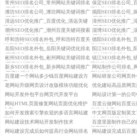
常州SEO排名公司_常州网站关键词排名
保定SEO排名公司_
_百度关键词排名
网站关键词排名
潍坊SEO排名公司_潍坊网站关键词推广
揭阳SEO排名公司_
_百度快照排名
_百度关键词推广
清远SEO优化推广_百度优化_清远关键
漳州SEO优化推广_
词优化排名
_百度关键词排名
潮州SEO优化推广_潮州百度关键词搜索
淄博SEO优化推广_
_网站关键词排名
_网站关键词推广
呼和浩特SEO排名外包_呼和浩特百度关
德阳SEO排名外包_
键词搜索_关键词优化服务
关键词优化
岳阳SEO排名外包_岳阳关键词优化排名
阳江SEO排名外包_
_百度优化
_关键词优化排名
彬州SEO排名外包_彬州网站关键词排名
镇江SEO排名外包_
_百度关键词排名
网站关键词排名
新乡SEO排名外包_新乡网站关键词推广
网站制作公司排名_
_百度快照排名
网站建设公司排名
百度建一个网站多少钱百度网站建设方
网站研发公司网页外
案
老网站升级网页设计改版模块功能优化
优化建站高品质网页
网站开发外包平台网页代开发平台
网站设计第一的公司
网站HTML页面修复网站页面优化维护
百度云做网站百度云
方案
云建站方案
如何开发搜索引擎欢迎的多语言网站建
中文网页版定制英文
设呢？
域名网站建设价格
网站建设技术网站开发制作技术
百度里面制作自己的
搜网页制作
网站建设完成后如何提高行业网站排名
网站建设完成后百度