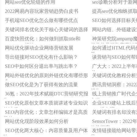
网站seo优化轮链的作用
seo诊断分析对于新
2022网易内容玩家营销趋势白皮书
提高seo优化蜘蛛抓
手机端SEO优化怎么做有哪些优点
SEO如何选择目标
关键词排名优化关于核心关键词的选择
网站内链、外链建设
百度快照优化：如何做到抓取title和
神策研究院ampam
description标签
货美妆品牌数字营销
网站优化驱动企业网络营销发展
如何通过HTML代码
果
导出链接对SEO优化有什么影响？
谈营销与SEO如何
SEO中如何区分退出率与跳出率？
广大大：2022上半
书
网站外链优化的原则外链优化有哪些形
关键词优化教程分析
式
做SEO优化是为了获得有效的流量
腾讯营销洞察：202
报告
36氪：2022年技术赋能DTC营销研究报
线上营销推广时代企
告
之道
SEO优化原创文章本质就讲述专业知识
企业SEO建站上线
的过程
SEO排名呢
SEO内容优化：文章怎样编辑才是高质
关键词有排名却没有
量的
网站优化现阶段效果如何分析
SensorTower：2
趋势洞察
SEO优化两大核心：内容质量及用户体
友情链接能给网站带
验
量