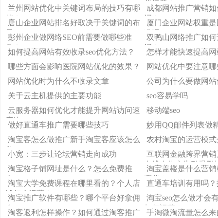
些问题？
兰州网站优化中关键词布局的技巧有哪
成都网站推广营销如
些？
词？
唐山企业网站排名好取决于关键词的布
厦门企业网站权重是
局
准吗？
彭州企业做网络SEO前需要做哪些准
双鸭山网络推广如何
备？
词？
如何提高网站有效收录seo优化方法？
怎样才能快速提高网
哪些方面会影响医院网站优化的效果？
网站优化中要注意哪
网站优化时为什么不收录文章
公司为什么要做网站
关于云主机提供的主要功能
seo容易学吗
云服务器如何优化才能提升网站访问速
移动端seo
度快
做好直通车推广需要哪些技巧
妙用QQ邮件列表做
淘宝客怎么做推广新手淘宝客应该怎么
农村淘宝的运营模式
做
小宽：三步让论坛营销走向成功
互联网金融跨界营销
在线人体广告引爆鹏
淘宝格子铺网址是什么？怎么免费推
淘宝盖楼是什么营销
广？
哪些？
淘宝大学免费课程在哪里看的？个人店
直通车培训有用吗？
铺怎么运营？
淘宝推广软件有哪些？哪个平台好拿佣
淘宝seo怎么做才会
金？
如何运营？
淘客返利怎样操作？如何通过淘客推广
手淘微淘流量怎么来