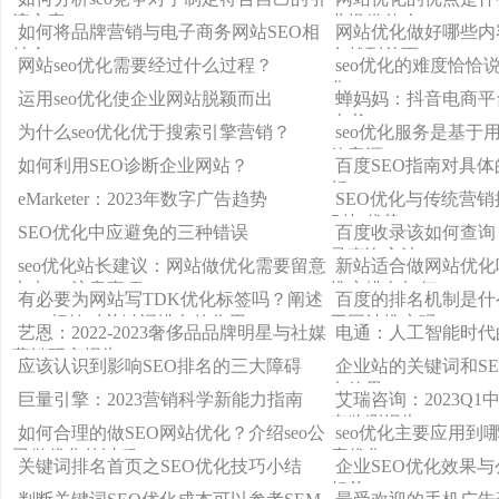
流方案？
业提供什么？
如何将品牌营销与电子商务网站SEO相
网站优化做好哪些内
结合
自然到首页？
网站seo优化需要经过什么过程？
seo优化的难度恰恰
化
运用seo优化使企业网站脱颖而出
蝉妈妈：抖音电商平
皮书
为什么seo优化优于搜索引擎营销？
seo优化服务是基于
效客源
如何利用SEO诊断企业网站？
百度SEO指南对具
析
eMarketer：2023年数字广告趋势
SEO优化与传统营
别与优势？
SEO优化中应避免的三种错误
百度收录该如何查询
录查询方法
seo优化站长建议：网站做优化需要留意
新站适合做网站优化
七点seo注意事项
推广排名如何？
有必要为网站写TDK优化标签吗？阐述
百度的排名机制是什
TDK标签对关键词排名的作用
于网站推广吗？
艺恩：2022-2023奢侈品品牌明星与社媒
电通：人工智能时代
营销研究报告
应该认识到影响SEO排名的三大障碍
企业站的关键词和S
有效果？
巨量引擎：2023营销科学新能力指南
艾瑞咨询：2023Q
态监测报告
如何合理的做SEO网站优化？介绍seo公
seo优化主要应用到
司做优化的过程
度优化？
关键词排名首页之SEO优化技巧小结
企业SEO优化效果
相关