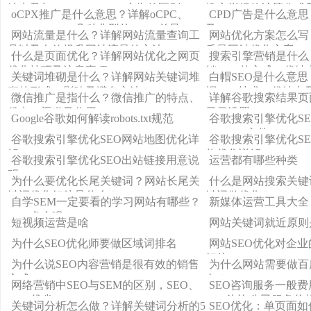
缺点及与PDB、PB、PD广告的区别
推广指标的计算公式
oCPX推广是什么意思？详解oCPC、
CPD广告是什么意思
oCPM、oCPA几种典型的oCPX差异
及CPM、CPC、CPA
网站流量是什么？详解网站流量查询工
网站优化方案怎么写
具以及有效提升网站流量的方法
质量网站优化方案
什么是页面优化？详解网站优化之网页
搜索引擎营销是什么
优化技巧及注意事项
销SEM的方式、优缺
关键词堆砌是什么？详解网站关键词堆
白帽SEO是什么意
砌的形式、影响及避免方法
帽SEO技术、优缺点
微信推广是指什么？微信推广的特点、
详解谷歌搜索结果页面
优点、渠道及作用
显示设置
Google谷歌如何解读robots.txt规范
谷歌搜索引擎优化S
robots.txt文件
谷歌搜索引擎优化SEO网站地图优化详
谷歌搜索引擎优化S
解
构优化详解
谷歌搜索引擎优化SEO出站链接用意说
运营都有哪些种类
明
为什么要优化长尾关键词？网站长尾关
什么是网站搜索关键
键词优化好处是什么？
键词做优化？
自学SEM一定要看的学习网站有哪些？
新媒体运营工具大全
（40多个哦）
短视频运营是啥
网站关键词就近原则
为什么SEO优化师要做区域词排名
网站SEO优化对企
好处
为什么说SEO内容营销是很有效的销售
为什么网站需要做百
方式？
名？
网络营销中SEO与SEM的区别，SEO、
SEO咨询服务一般
SEM优劣
SEO咨询公司服务价
关键词分析怎么做？详解关键词分析的5
SEO优化：单页面