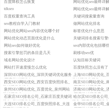
百度降权怎么恢复
网站优化seo最终详
tdkseo
网站优化seo最终详
百度权重查询工具
关键词搜索量查询
seo教程自学入门教材
做网站优化排名
网站优化网站seo内容优化哪个好
标签优化什么意思
网站优化动态页面优化是什么
关键词排名搜索引擎
网站seo如何做好优化
seo内部优化包括哪
搜索引擎惩罚的条目是几天
刷移动seo优
域名网站优化设计
认知目标关键词
网站打开速度慢怎么优化
百度快照怎么没有了
深圳SEO网站优化_深圳关键词优化服务
上海SEO网站优化_
_百度关键词排名
关键词优化服务
西安SEO网站优化_西安百度快照排名_
南京SEO网站优化_
关键词优化排名
_百度关键词搜索
泉州SEO网站优化_百度优化_泉州网站
济南SEO网站优化_
关键词推广
_百度关键词搜索
石家庄SEO排名公司_石家庄百度关键词
哈尔滨SEO排名公司
排名_关键词优化服务
服务_百度关键词推广
大连SEO排名公司_百度快照排名_大连
金华SEO排名公司_
网页关键词优化
_网页关键词优化