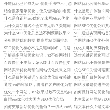
问题
seo优化误区？
外链优化已经成为seo优化手法中不可忽
网站优化公司分享se
视的高度
免网站的同质化
结合搜索引擎优化，使关键词的排名更
什么是用户体验？网
高，以获得更多的流量
有什么关联？
什么是真正的seo优化？未网站seo优化
在企业创业网站推广初
需要注意什么？
排名策略
为什么网站排名不会立竿见影？关键词
网站SEO优化公司
需要经历优化过程才会排名首页
把异地优化做得更好
为什么SEO优化总是达不到预期效果？
SEO通过实现网站
品的选购意向
分析网站优化数据-提高网站页面排名
全网站SEO优化外
力
SEO优化的核心不是关键词排名，而是
优化关键词没有转化
用户转化率的高低
词的方式可能不对
了解很多网站优化知识，做不好网站排
选对关键词优化可以
名怎么回事？
你
百度快照不更新，怎么能让百度快照更
网站优化不仅仅是关
新？
的挖掘网站自身价值
网站实际优化与预估网站优化效果之间
核心SEO关键词需
有什么差异？
名才能稳定
什么是目标关键词？企业优化目标关键
如何推广目标关键词？
词后有什么推广效果？
关键词很有效
通过seo内容策略，将潜在客户转化为有
网站收录是促进关键
效客户
决定性因素
优化一个网站，seo效果成败不仅是站内
如何做好网站优化前
还是站外优化
白帽seo优化壮大国内SEO优化市场
老生常谈的网站SE
做到了吗？
如何突破新站优化的瓶颈？一切从seo站
锚文本什么？锚文本优