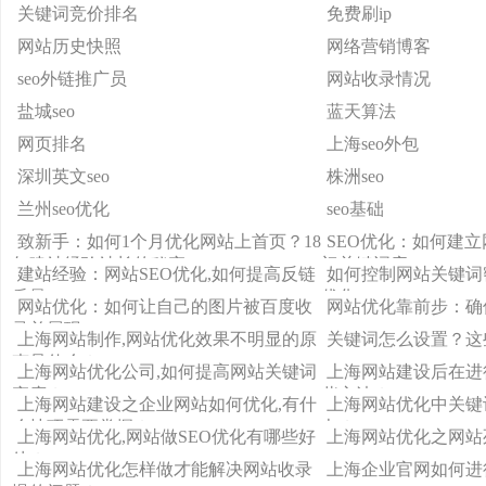
关键词竞价排名
免费刷ip
网站历史快照
网络营销博客
seo外链推广员
网站收录情况
盐城seo
蓝天算法
网页排名
上海seo外包
深圳英文seo
株洲seo
兰州seo优化
seo基础
致新手：如何1个月优化网站上首页？18
SEO优化：如何建
年建站经验站长的秘密
门关键词库
建站经验：网站SEO优化,如何提高反链
如何控制网站关键词密
质量
优化
网站优化：如何让自己的图片被百度收
网站优化靠前步：确
录并展现
上海网站制作,网站优化效果不明显的原
关键词怎么设置？这
声是什么？
上海网站优化公司,如何提高网站关键词
上海网站建设后在进
密度？
些方法？
上海网站建设之企业网站如何优化,有什
上海网站优化中关键
么技巧需要掌握？
办？
上海网站优化,网站做SEO优化有哪些好
上海网站优化之网站
处？
上海网站优化怎样做才能解决网站收录
上海企业官网如何进