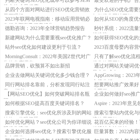
判断关键词SEO优化成本可以参考SEM
最受欢迎的手机广告
推广的难易程度
从四个方面对网站进行SEO优化营销效
为什么SEO优化需
果更理想
如何优化网站更好？
2023年联网电视指南：移动应用营销必
如何从SEO的角度
备行业预测及洞察报告
德勤咨询：2023年全球营销趋势报告
秒针系统：2022流量
操建议
新建网站为什么需要重视seo优化推广？
如何获得SEO优化
站外seo优化如何建设更利于引流？
2023百度母婴内容
MorningConsult：2022年美国Z世代对广
只有了解seo优化流
告的态度调查
优化效果更好
品牌营销，砍预算不如出新招
通过对网站关键词优
量广告成本
企业去做网站关键词优化多少钱合理？
AppGrowing：20
市场分析
同行网站排名靠前，分析发现同行站注
想要网站推广效果好
意seo细节
少不了
【网站SEO优化】如何突破网站排名瓶
企业如何做好seo推
颈？
如何根据SEO提高百度关键词排名？
Aspire：2023年
搜索引擎优化：seo优化所涉及到的网站
搜索引擎站内优化与
结构、代码问题
流效果更好？
如何优化网站？seo优化公司为你详细说
花百亿买来的经验！
明优化流程
动设计方法总结
企业如何选择seo优化？搜索引擎优化服
巨量算数：2022内
务有哪些？