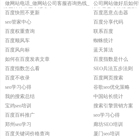
做网站电话_做网站公司客服咨询热线_
公司网站做好后如何
建网站的公司电话多少
速收录客户能搜索到
百度快照不更新
百度恶意点击器
seo管家中心
百度分享代码
百度权重查询
联系百度
百度顺风车
蜘蛛统计
百度风向标
蓝天算法
如何在百度发表文章
百度指数是什么
百度指数怎么看
SEO兵法五步法则
百度不收录
百度网页搜索
seo学习心得
谷歌seo优化策略
我的搜索总结
中国站长统计
宝鸡seo培训
搜索引擎营销方案
百度百科推广
seo学习心得
郑州seo学习
廊坊SEO培训
百度关键词价格查询
厦门seo培训