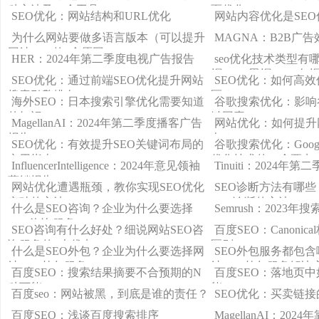
种方法及12个工具
面优化）
SEO优化：网站结构和URL优化
网站内容优化是SE
为什么网站要做多语言版本（可以提升
MAGNA：B2B广
网站SEO的3个原因）
HER：2024年第二季度电视广告报告
seo优化技术类型有哪
帽、seo黑帽、seo灰
SEO优化：通过前端SEO优化提升网站
SEO优化：如何高
搜索引擎排名
区？
海外SEO：日本搜索引擎优化需要知道
谷歌搜索优化：影响
的知识
键因素
MagellanAI：2024年第二季度播客广告
网站优化：如何提升
报告
名？
SEO优化：有效提升SEO关键词布局的
谷歌搜索优化：Goog
实用指南
优化技术的12个要点
InfluencerIntelligence：2024年意见领袖
Tinuiti：2024
营销报告
网站优化遭遇瓶颈，教你实现SEO优化
SEO诊断方法有哪些
突破的方法
SEO诊断的方法
什么是SEO咨询？企业为什么要选择
Semrush：2023年
SEO咨询服务
SEO咨询有什么好处？细说网站SEO咨
百度SEO：Canonic
询服务的6大优点
区别
什么是SEO外包？企业为什么要选择网
SEO外包服务都包
站SEO外包服务
站SEO外包服务解决
百度SEO：搜索结果摘要不合预期的N
百度SEO：落地页
种可能
能？
百度seo：网站被黑，到底是谁的责任？
SEO优化：买卖链接
百度SEO：浅谈百度搜索排序
MagellanAI：20