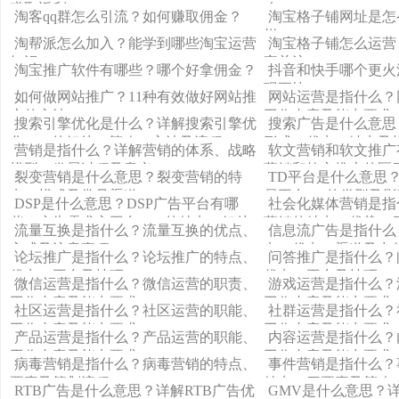
赚取返利？
么？
淘客qq群怎么引流？如何赚取佣金？
淘宝格子铺网址是怎
样？
淘帮派怎么加入？能学到哪些淘宝运营
淘宝格子铺怎么运营
知识？
家关注？
淘宝推广软件有哪些？哪个好拿佣金？
抖音和快手哪个更火
现更快？
如何做网站推广？11种有效做好网站推
网站运营是指什么？
广的方法
工作内容及能力要求
搜索引擎优化是什么？详解搜索引擎优
搜索广告是什么意思
化SEO的好处、策略、方法及流程
形式、优点、缺点及
营销是指什么？详解营销的体系、战略
软文营销和软文推广
模型、发展过程及意义
营销和软文推广的区
裂变营销是什么意思？裂变营销的特
TD平台是什么意思
点、模式及常见渠道
易平台TD的类型及影
DSP是什么意思？DSP广告平台有哪
社会化媒体营销是指
些？广告需求方平台DSP的特点、好处
营销的特点、优势、
流量互换是指什么？流量互换的优点、
信息流广告是指什么
方式及注意事项
点、优点、渠道及出
论坛推广是指什么？论坛推广的特点、
问答推广是指什么？
优点、平台及技巧
优点、平台及技巧
微信运营是指什么？微信运营的职责、
游戏运营是指什么？
工作内容及能力要求
工作内容及能力要求
社区运营是指什么？社区运营的职能、
社群运营是指什么？
工作内容及能力要求
工作内容及能力要求
产品运营是指什么？产品运营的职能、
内容运营是指什么？
工作内容及能力要求
工作内容及能力要求
病毒营销是指什么？病毒营销的特点、
事件营销是指什么？
要素及策划流程
特点、四要素及策略
RTB广告是什么意思？详解RTB广告优
GMV是什么意思？