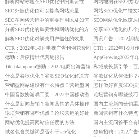
解析网站标题在SEO优化中的重要性
网站地图在SEO优
SEO外链优化也可以提高网站流量
网站SEO优化中锚
问题
SEO在网络营销中的重要作用以及如何
SEO网站优化应该
规划和实施的
分析SEO优化的重要性和网站优化的方
分享SEO优化的几
向
解析SEO优化对解决用户信任的效果
腾讯广告：2022新
察报告
CTR：2022年1-9月电视广告刊例花费同
CTR：2022年1-
比下跌13.6
少30.0
德勤：后疫情世代营销报告
AppGrowing202
察
TikTokampamp德勤：2022电商出海营销
私域成长新引擎：百
白皮书
解决方案
什么是谷歌优化？谷歌SEO优化解决方
谷歌优化从何做起？
案
体流程
营销型网站建设有什么特点？营销型网
怎样做好百度SEO
站有什么好处
中国音数协游戏工委：2022中国移动游
论坛营销有哪些技巧
戏市场广告营销报告
哪些事项
什么是新闻营销？新闻营销的具体操作
国内主流新闻营销渠
流程
发布平台详解
论坛营销有哪些优点？论坛营销的好处
新闻营销有什么特点
是什么
点
网站优化提高网站信任度的方法
国内主流问答平台有
平台详解
域名包含关键词是否利于seo优化
独角招聘：2022广
报告