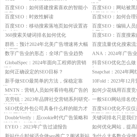
报告
百度SEO：如何搭建搜索喜欢的智能小
百度SEO：网站被
程序？
被黑操作指南）
百度SEO：时效性解读
百度SEO：如何合
百度SEO：移动搜索落地页如何设置咨
百度SEO：编辑人员
询功能
来工作
360搜索关键词排名如何优化
百度SEO：百度搜
群邑：预计2024年北美广告增速将大幅
百度流量优化搜索流
放缓至4.2
数字广告业的形态：全球广告业趋势
ANA：2024年广
GlobalSpec：2024年面向工程师的营销
抖音SEO优化怎么做
报告
么？
如何正确设定的SEO目标？
Snapchat：2024
新手做SEO最简单的方法，保稳定靠
10Fold：2023年1
谱！
MNTN：营销人员如何看待电视广告的
如何少花钱用百度竞价
复兴报告
广？
克劳锐：2023年品牌社交营销系列研究-
一般SEO网站排名
快消饮品篇
SEO优化外包公司具备什么样的能力才
百度SEO优化不仅
能将网站推广好？
是网络营销推广资源
DoubleVerify：后cookie时代广告策略和
关键词排名只是我们
情绪是如何演变的
EYEO：2023年广告过滤报告
如何优化网站，提高
新站什么时候适合做seo推广？阐述新站
为什么大多数企业使用