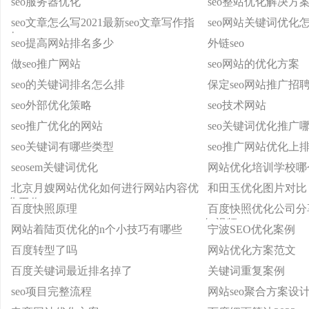
seo服务器优化
seo整站优化解决方
seo文章怎么写2021最新seo文章写作指
seo网站关键词优化
南
seo提高网站排名多少
外链seo
做seo推广网站
seo网站的优化方案
seo的关键词排名怎么排
保定seo网站推广招
seo外部优化策略
seo技术网站
seo推广优化的网站
seo关键词优化推广
seo关键词有哪些类型
seo推广网站优化上
seosem关键词优化
网站优化培训学校哪
北京月嫂网站优化如何进行网站内容优
和田玉优化图片对比
化工作
百度快照原理
百度快照优化公司分
短视频
网站着陆页优化的n个小技巧有哪些
宁波SEO优化案例
百度转型了吗
网站优化方案范文
百度关键词最近排名掉了
关键词重复案例
seo项目完整流程
网站seo聚合方案设