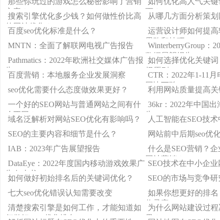
那些你玩过的游戏怎么秘密影响了营销
如何优化高人气关键
方案？
页？
搜索引擎优化多少钱？如何做性价比高
从哪几方面分析策划网
的网站优化？
百度seo优化标准是什么？
运营设计师如何提高
思路和技巧！
MNTN：全面了解联网电视广告报告
WinterberryGro
数据展望报告
Pathmatics：2022年欧洲社交媒体广告报
如何选择优化关键词？
告
择原则
百度营销：本地服务企业发展洞察
CTR：2022年1-1
同比下跌13.8
seo优化需要什么态度做效果更好？
利用网站质量提高关
一个好的SEO网站与普通网站之间有什
36kr：2022年中
么不同？
告
域名泛解析对网站SEO优化有影响吗？
人工智能在SEO技
SEO的主要内容和细节是什么？
网站前中后期seo优
IAB：2023年广告展望报告
什么是SEO营销？企
网站营销？
DataEye：2022年度国内移动游戏效果广
SEO技术在中小企
告白皮书
如何做好初始排名后的关键词优化？
SEO的市场与竞争研
七大seo优化错误认知需要改变
如果你想更好的排名
收录率
清楚搜索引擎是如何工作，才能知道如
为什么网站建设过程决
何做好SEO优化排名
果？