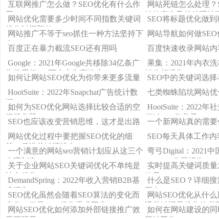
互联网推广怎么做？SEO优化有什么作
网站死链怎么处理？
用？
链的产生及其处理技
网站优化需要多少时间不同指数关键词
SEO将标题优化做
优化时间预估
网站推广不等于seo抓住一种方法坚持下
网站导航如何做SEO
去
百度正在暴力截流SEO还有用吗
百度快速收录网站内
Google：2021年Google共移除34亿条广
果集：2021年内衣
告停用超560万个广告商账户
销分析报告
如何让网站SEO优化为你带来更多流量
SEO中的关键词选
HootSuite：2022年Snapchat广告统计数
七类蜘蛛陷坑网站优
据
如何为SEO优化网站选择比较合适的空
HootSuite：20
间服务器？
超过1.73亿美元
SEO也应该改变营销思维，这才是出路
一个新网站真的需要
网站优化过程中要把握SEO优化的细
SEO每天具体工作
节，促进关键词排名
一个满意的网站seo营销计划应从这三个
弯弓Digital：202
步骤制定
MarTech发展报告3.0
关于企业网站SEO关键词优化不单纯是
实时提高关键词质量
站内优化
效果
DemandSpring：2022年收入营销B2B基
什么是SEO？详细搜
准报告
要点
SEO优化虽然会随着SEO算法的变化而
网站SEO优化从什
变化，但是SEO优化需求不变
适关键词是优化的必
网站SEO优化如何添加外部链接推广效
如何在网站建设的同