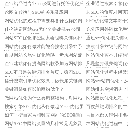
企业站经过专业seo公司进行托管优化后
企业通过搜索引擎优
的好处
排名
论图文转换与SEO的关系及应用
从SEO的角度对网
一样的结果
网站优化的过程中需要具备什么样的网
SEO优化锚文本对
站外链？
要作用
什么决定网站seo优化？关键是seo公司
充分应用外链优化手
的优化策略与技巧
用的SEO优化推广
网站SEO优化哪些因素会阻碍关键词排
通过seo优化把关键
名首页速度？
流和推广的作用
网站优化如何做才能迎合搜索引擎给予
搜索引擎营销与网络
关键词排名？
联系？
百度网站长尾词优化策略，考虑网站流
网站优化离不开结构
量转换率
企业建站如何提高网站收录加速网站排
凡是坚持做关键词优
名？
站都得到不错的排名
SEO不只是关键词排名首页，稳固SEO
网站优化过程中经常遇
排名才是长久之法
决方案
提升搜索引擎优化效果，做长尾关键词
网站seo站内优化：
优化即可
化缺一不可
关键词是如何影响网站优化？
网站排名突然消失？四
你恢复排名
做网站优化为什么要调整结构，对网站
网站建设优化过程：
引流有什么好处？
优化到网站流量提升
搜索引擎SEO优化从何做起？seo优化哪
百度关键词排名的生
种方式更有效？
如何平衡百家号和独立网站的SEO影响
盲目地做关键词排名
力？
来优化流量
网站SEO中网站流量的几种常见现象及
在网站优化过程中，